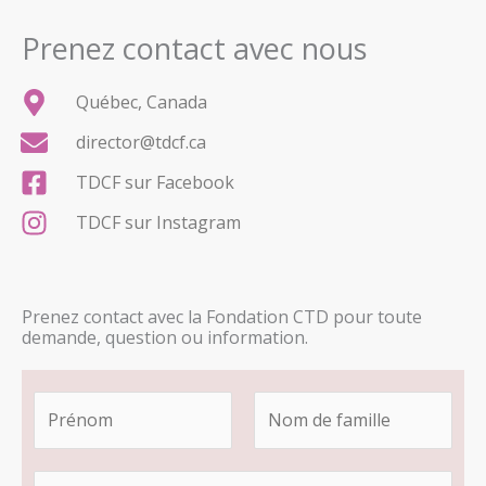
Prenez contact avec nous
Québec, Canada
director@tdcf.ca
TDCF sur Facebook
TDCF sur Instagram
Prenez contact avec la Fondation CTD pour toute
demande, question ou information.
N
o
m
F
L
C